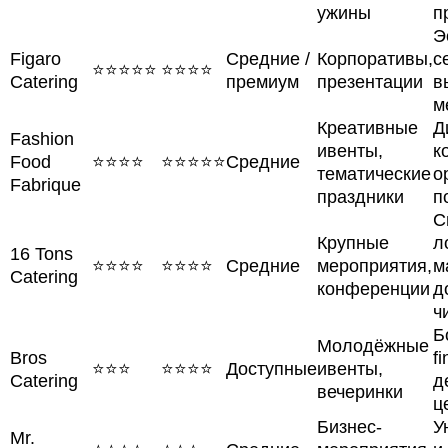
ужины
п
Э
Figaro
Средние /
Корпоративы,
с
⭐⭐⭐⭐⭐
⭐⭐⭐⭐
Catering
премиум
презентации
в
м
Креативные
Д
Fashion
ивенты,
к
Food
⭐⭐⭐⭐
⭐⭐⭐⭐⭐
Средние
тематические
о
Fabrique
праздники
п
С
Крупные
л
16 Tons
⭐⭐⭐⭐
⭐⭐⭐⭐
Средние
мероприятия,
м
Catering
конференции
д
ч
Б
Молодёжные
Bros
f
⭐⭐⭐
⭐⭐⭐⭐
Доступные
ивенты,
Catering
д
вечеринки
ц
Бизнес-
У
Mr.