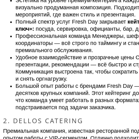
Эстетика на уровне премиум-кейтеринга Кажд
визуально продуманная композиция. Подходи
мероприятий, где важен стиль и презентация.
Полный спектр услуг Fresh Day закрывает
кей
ключ»:
посуда, сервировка, официанты, бар, д
Профессиональная команда Менеджеры, шеф
координаторы — всё строго по таймингу и ста
премиального обслуживания.
Удобное взаимодействие и прозрачные цены 
презентации, рекомендации — всё быстро и ст
Коммуникация выстроена так, чтобы сократить
и снять оргнагрузку.
Большой опыт работы с брендами Fresh Day 
десятков крупных компаний. Этот кейтеринг д
что команда умеет работать в разных формата
подстраивается под задачи заказчика.
2. DELLOS CATERING
Премиальная компания, известная ресторанной по
опытом работы с VIP-сегментом. Отлично подходит