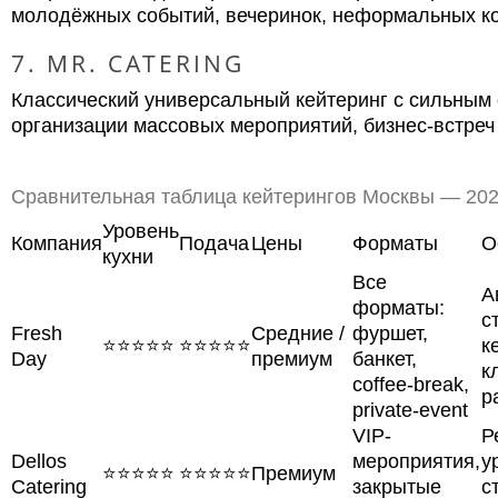
молодёжных событий, вечеринок, неформальных к
7. MR. CATERING
Классический универсальный кейтеринг с сильным
организации массовых мероприятий, бизнес-встреч
Сравнительная таблица кейтерингов Москвы — 20
Уровень
Компания
Подача
Цены
Форматы
О
кухни
Все
А
форматы:
с
Fresh
Средние /
фуршет,
⭐⭐⭐⭐⭐
⭐⭐⭐⭐⭐
к
Day
премиум
банкет,
к
coffee-break,
р
private-event
VIP-
Р
Dellos
мероприятия,
у
⭐⭐⭐⭐⭐
⭐⭐⭐⭐⭐
Премиум
Catering
закрытые
с