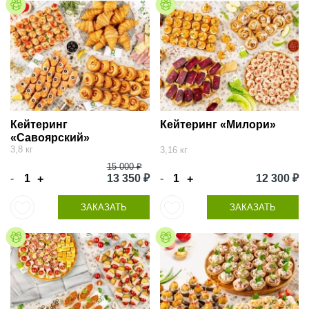
Кейтеринг
Кейтеринг «Милори»
«Савоярский»
3,8 кг
3,16 кг
15 000 ₽
-
13 350 ₽
-
12 300 ₽
+
+
ЗАКАЗАТЬ
ЗАКАЗАТЬ