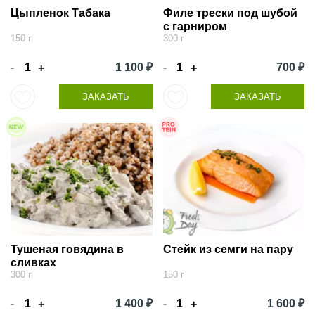
Цыпленок Табака
Филе трески под шубой
с гарниром
150 г
300 г
-
1 100 ₽
-
700 ₽
+
+
ЗАКАЗАТЬ
ЗАКАЗАТЬ
Тушеная говядина в
Стейк из семги на пару
сливках
300 г
150 г
-
1 400 ₽
-
1 600 ₽
+
+