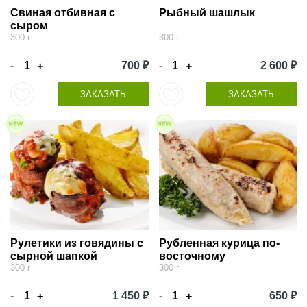
Свиная отбивная с
Рыбный шашлык
сыром
300 г
300 г
-
700 ₽
-
2 600 ₽
+
+
ЗАКАЗАТЬ
ЗАКАЗАТЬ
Рулетики из говядины с
Рубленная курица по-
сырной шапкой
восточному
300 г
300 г
-
1 450 ₽
-
650 ₽
+
+