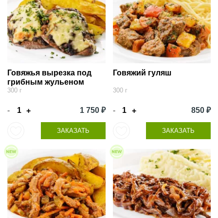
Говяжья вырезка под
Говяжий гуляш
грибным жульеном
300 г
300 г
-
1 750 ₽
-
850 ₽
+
+
ЗАКАЗАТЬ
ЗАКАЗАТЬ