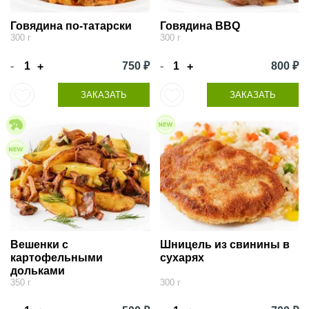
Говядина по-татарски
Говядина BBQ
300 г
300 г
-
750 ₽
-
800 ₽
+
+
ЗАКАЗАТЬ
ЗАКАЗАТЬ
Вешенки с
Шницель из свинины в
картофельными
сухарях
дольками
350 г
300 г