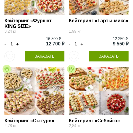
Кейтеринг «Фуршет
Кейтеринг «Тарты-микс»
KING SIZE»
3,24 кг
1,99 кг
16 800 ₽
12 250 ₽
-
12 700 ₽
-
9 550 ₽
+
+
ЗАКАЗАТЬ
ЗАКАЗАТЬ
Кейтеринг «Сытурн»
Кейтеринг «Себейго»
2,78 кг
2,84 кг