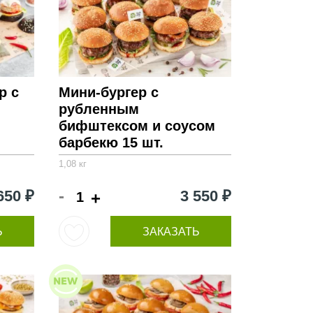
р с
Мини-бургер с
рубленным
бифштексом и соусом
барбекю 15 шт.
1,08 кг
-
650 ₽
3 550 ₽
+
Ь
ЗАКАЗАТЬ