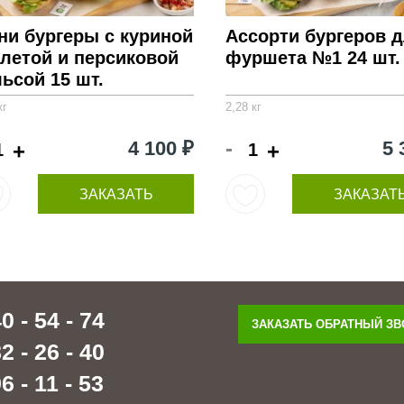
ни бургеры с куриной
Ассорти бургеров 
тлетой и персиковой
фуршета №1 24 шт.
ьсой 15 шт.
кг
2,28 кг
-
4 100 ₽
5 
+
+
ЗАКАЗАТЬ
ЗАКАЗАТ
0 - 54 - 74
ЗАКАЗАТЬ ОБРАТНЫЙ З
2 - 26 - 40
6 - 11 - 53