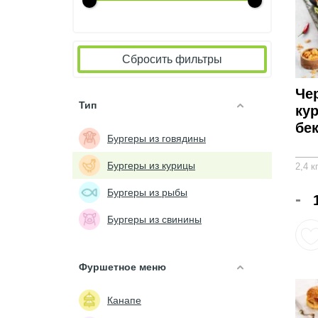
Сбросить фильтры
Че
Тип
ку
бек
Бургеры из говядины
Бургеры из курицы
2,4 к
Бургеры из рыбы
-
Бургеры из свинины
Фуршетное меню
Канапе