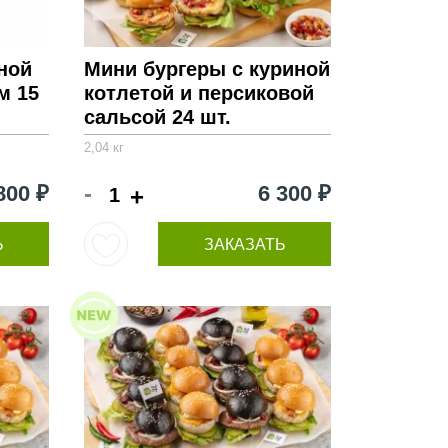
ной
Мини бургеры с куриной
м 15
котлетой и персиковой
сальсой 24 шт.
2,04 кг
-
800 ₽
6 300 ₽
+
Ь
ЗАКАЗАТЬ