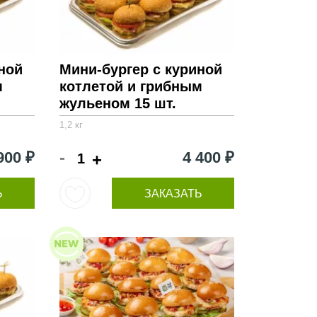
ной
Мини-бургер с куриной
м
котлетой и грибным
жульеном 15 шт.
1,2 кг
-
900 ₽
4 400 ₽
+
Ь
ЗАКАЗАТЬ