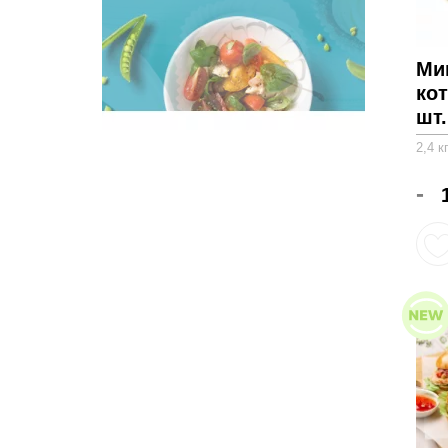
Ми
ко
шт.
2,4 к
-