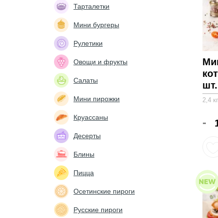
Тарталетки
Мини бургеры
Рулетики
Ми
Овощи и фрукты
ко
Салаты
шт.
Мини пирожки
2,4 к
Круассаны
-
Десерты
Блины
Пицца
Осетинские пироги
Русские пироги