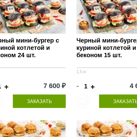
рный мини-бургер с
Черный мини-бурге
риной котлетой и
куриной котлетой и
оном 24 шт.
беконом 15 шт.
г
1,5 кг
-
7 600 ₽
4 
+
+
ЗАКАЗАТЬ
ЗАКАЗАТ