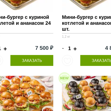
ни-бургер с куриной
Мини-бургер с кури
тлетой и ананасом 24
котлетой и ананасо
шт.
г
1,2 кг
-
7 500 ₽
4 
+
+
ЗАКАЗАТЬ
ЗАКАЗАТ