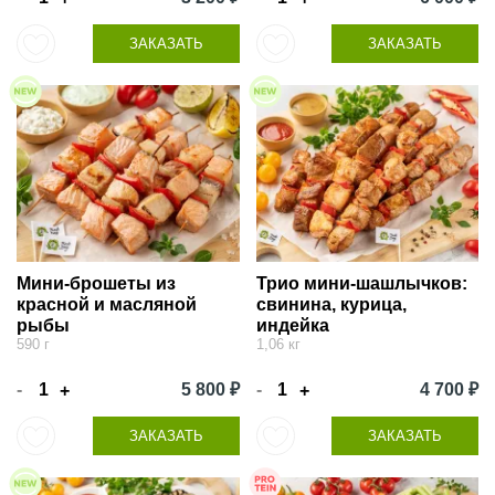
ЗАКАЗАТЬ
ЗАКАЗАТЬ
Мини-брошеты из
Трио мини-шашлычков:
красной и масляной
свинина, курица,
рыбы
индейка
590 г
1,06 кг
-
5 800 ₽
-
4 700 ₽
+
+
ЗАКАЗАТЬ
ЗАКАЗАТЬ