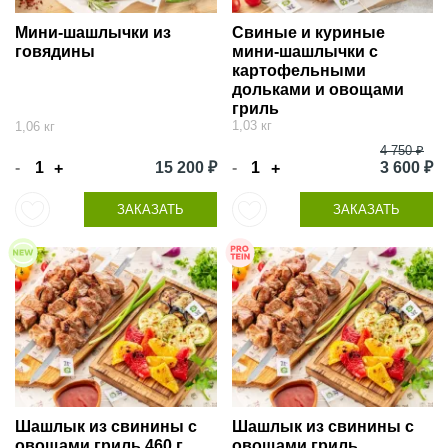
Мини-шашлычки из
Свиные и куриные
говядины
мини-шашлычки с
картофельными
дольками и овощами
гриль
1,03 кг
1,06 кг
4 750 ₽
-
15 200 ₽
-
3 600 ₽
+
+
ЗАКАЗАТЬ
ЗАКАЗАТЬ
Шашлык из свинины с
Шашлык из свинины с
овощами гриль 460 г
овощами гриль