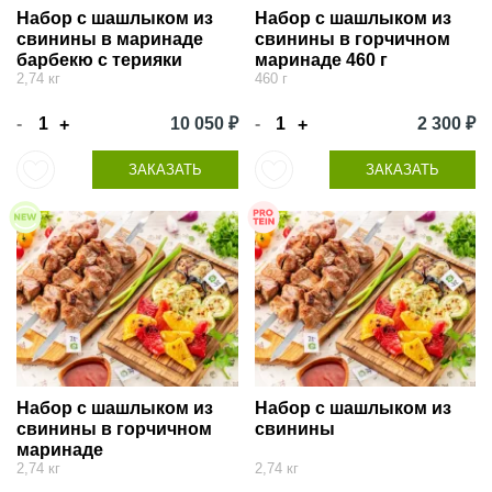
Набор с шашлыком из
Набор с шашлыком из
свинины в маринаде
свинины в горчичном
барбекю с терияки
маринаде 460 г
2,74 кг
460 г
-
10 050 ₽
-
2 300 ₽
+
+
ЗАКАЗАТЬ
ЗАКАЗАТЬ
Набор с шашлыком из
Набор с шашлыком из
свинины в горчичном
свинины
маринаде
2,74 кг
2,74 кг