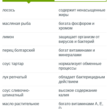
лосось
содержит ненасыщенные
жиры
масляная рыба
богата фосфором и
хромом
лимон
защищает организм от
вирусов и бактерий
перец болгарский
богат витаминами и
минералами
соус тартар
нормализует обменные
процессы
лук репчатый
обладает бактерицидным
действием
соус сливочно-
высокое содержание
шпинатный
калия
масло растительное
богато витаминами A, E,
D