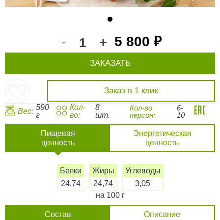
1
-
5 800 ₽
+
ЗАКАЗАТЬ
Заказ в 1 клик
590
Кол-
8
Кол-во
6-
Вес:
г
во:
шт.
персон:
10
Пищевая
Энергетическая
ценность
ценность
Белки
Жиры
Углеводы
24,74
24,74
3,05
на 100 г
Состав
Описание