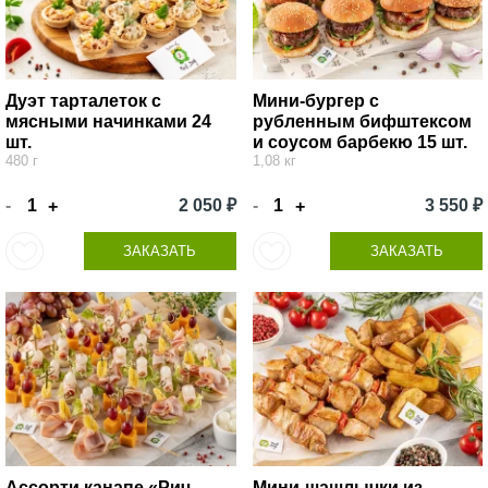
Дуэт тарталеток с
Мини-бургер с
мясными начинками 24
рубленным бифштексом
шт.
и соусом барбекю 15 шт.
480 г
1,08 кг
-
2 050 ₽
-
3 550 ₽
+
+
ЗАКАЗАТЬ
ЗАКАЗАТЬ
Ассорти канапе «Рич
Мини-шашлычки из