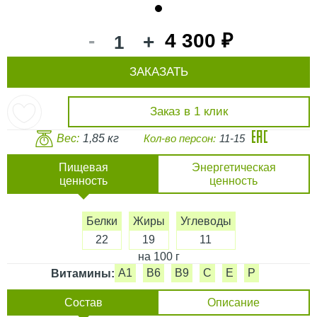
1
-
4 300 ₽
+
ЗАКАЗАТЬ
Заказ в 1 клик
Вес:
1,85 кг
Кол-во персон:
11-15
Пищевая
Энергетическая
ценность
ценность
Белки
Жиры
Углеводы
22
19
11
на 100 г
A1
B6
B9
C
E
P
Витамины:
Состав
Описание