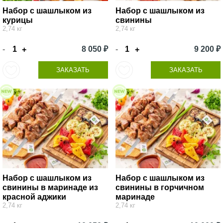
Набор с шашлыком из
Набор с шашлыком из
курицы
свинины
2,74 кг
2,74 кг
-
8 050 ₽
-
9 200 ₽
+
+
ЗАКАЗАТЬ
ЗАКАЗАТЬ
Набор с шашлыком из
Набор с шашлыком из
свинины в маринаде из
свинины в горчичном
красной аджики
маринаде
2,74 кг
2,74 кг