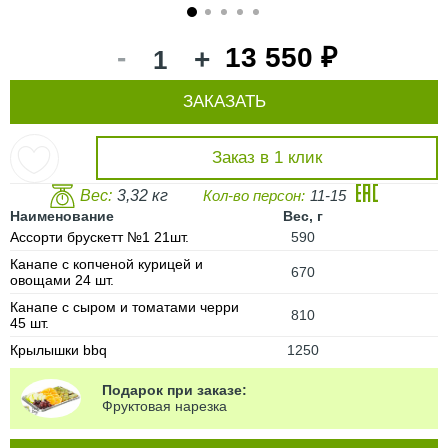
1
2
3
4
5
-
13 550 ₽
+
ЗАКАЗАТЬ
Заказ в 1 клик
Вес:
3,32 кг
Кол-во персон:
11-15
Наименование
Вес, г
Ассорти брускетт №1 21шт.
590
Канапе с копченой курицей и
670
овощами 24 шт.
Канапе с сыром и томатами черри
810
45 шт.
Крылышки bbq
1250
Подарок при заказе:
Фруктовая нарезка