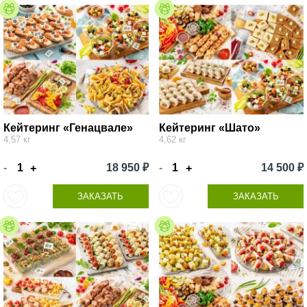
Кейтеринг «Генацвале»
Кейтеринг «Шато»
4,57 кг
4,62 кг
-
18 950 ₽
-
14 500 ₽
+
+
ЗАКАЗАТЬ
ЗАКАЗАТЬ