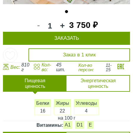
1
-
3 750 ₽
+
ЗАКАЗАТЬ
Заказ в 1 клик
810
Кол-
45
Кол-во
11-
Вес:
г
во:
шт.
персон:
15
Пищевая
Энергетическая
ценность
ценность
Белки
Жиры
Углеводы
16
22
4
на 100 г
A1
D1
E
Витамины: