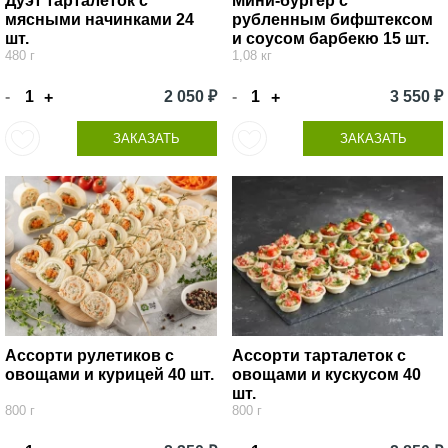
Дуэт тарталеток с
Мини-бургер с
мясными начинками 24
рубленным бифштексом
шт.
и соусом барбекю 15 шт.
480 г
1,08 кг
-
2 050 ₽
-
3 550 ₽
+
+
ЗАКАЗАТЬ
ЗАКАЗАТЬ
Ассорти рулетиков с
Ассорти тарталеток с
овощами и курицей 40 шт.
овощами и кускусом 40
шт.
800 г
800 г