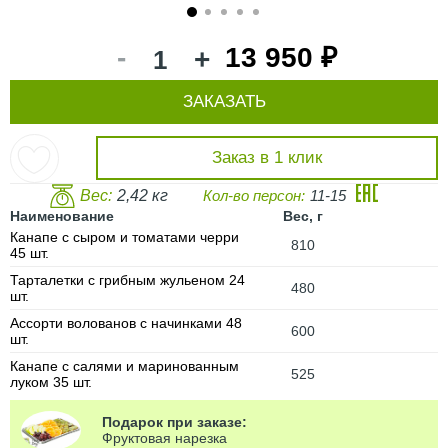
1
2
3
4
5
-
13 950 ₽
+
ЗАКАЗАТЬ
Заказ в 1 клик
Вес:
2,42 кг
Кол-во персон:
11-15
Наименование
Вес, г
Канапе с сыром и томатами черри
810
45 шт.
Тарталетки с грибным жульеном 24
480
шт.
Ассорти волованов с начинками 48
600
шт.
Канапе с салями и маринованным
525
луком 35 шт.
Подарок при заказе:
Фруктовая нарезка