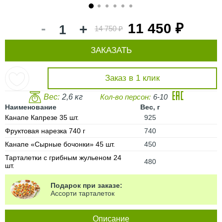
1
2
3
4
5
6
-
11 450 ₽
+
14 750 ₽
ЗАКАЗАТЬ
Заказ в 1 клик
Вес:
2,6 кг
Кол-во персон:
6-10
Наименование
Вес, г
Канапе Капрезе 35 шт.
925
Фруктовая нарезка 740 г
740
Канапе «Сырные бочонки» 45 шт.
450
Тарталетки с грибным жульеном 24
480
шт.
Подарок при заказе:
Ассорти тарталеток
Описание