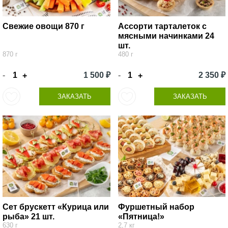
Свежие овощи 870 г
Ассорти тарталеток с
мясными начинками 24
шт.
870 г
480 г
-
1 500 ₽
-
2 350 ₽
+
+
ЗАКАЗАТЬ
ЗАКАЗАТЬ
Сет брускетт «Курица или
Фуршетный набор
рыба» 21 шт.
«Пятница!»
630 г
2,7 кг