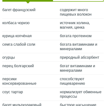
багет французский
содержит много
пищевых волокон
колбаса чоризо
источник холина,
магния, цинка
курица копчёная
богата протеином
семга слабой соли
богата витаминами и
минералами
огурцы
природный абсорбент
перец болгарский
богат витаминами и
минералами
персики
способствуют
консервированные
пищеварению
соус тартар
нормализует обменные
процессы
багет мультизлаковый
быстрое насыщение