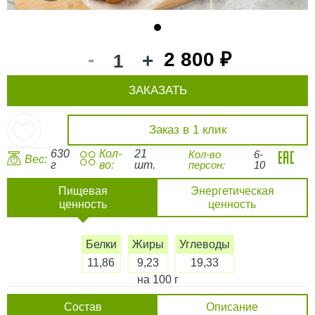
1
-
2 800 ₽
+
ЗАКАЗАТЬ
Заказ в 1 клик
630
Кол-
21
Кол-во
6-
Вес:
г
во:
шт.
персон:
10
Пищевая
Энергетическая
ценность
ценность
Белки
Жиры
Углеводы
11,86
9,23
19,33
на 100 г
Состав
Описание