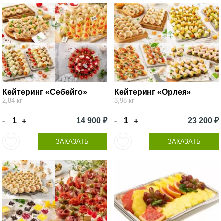
Кейтеринг «Себейго»
Кейтеринг «Орлея»
2,84 кг
3,98 кг
-
14 900 ₽
-
23 200 ₽
+
+
ЗАКАЗАТЬ
ЗАКАЗАТЬ