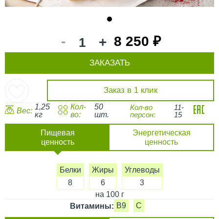
1
-
8 250 ₽
+
ЗАКАЗАТЬ
Заказ в 1 клик
1,25
Кол-
50
Кол-во
11-
Вес:
кг
во:
шт.
персон:
15
Пищевая
Энергетическая
ценность
ценность
Белки
Жиры
Углеводы
8
6
3
на 100 г
B9
C
Витамины: