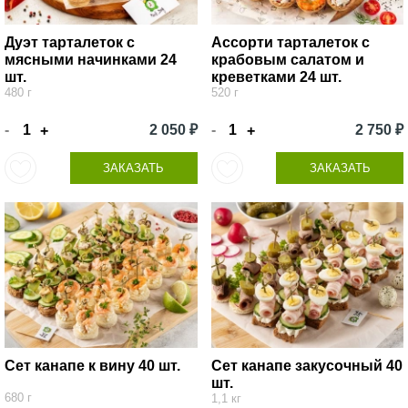
Дуэт тарталеток с
Ассорти тарталеток с
мясными начинками 24
крабовым салатом и
шт.
креветками 24 шт.
480 г
520 г
-
2 050 ₽
-
2 750 ₽
+
+
ЗАКАЗАТЬ
ЗАКАЗАТЬ
Сет канапе к вину 40 шт.
Сет канапе закусочный 40
шт.
680 г
1,1 кг