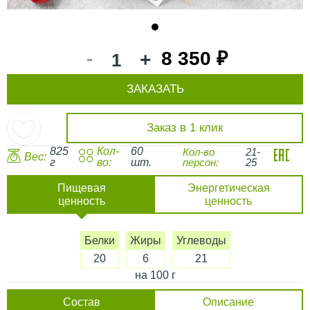
1
-
8 350 ₽
+
ЗАКАЗАТЬ
Заказ в 1 клик
825
Кол-
60
Кол-во
21-
Вес:
г
во:
шт.
персон:
25
Пищевая
Энергетическая
ценность
ценность
Белки
Жиры
Углеводы
20
6
21
на 100 г
Состав
Описание