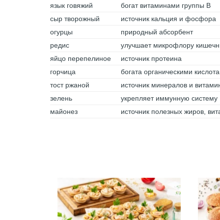
язык говяжий
богат витаминами группы В
сыр творожный
источник кальция и фосфора
огурцы
природный абсорбент
редис
улучшает микрофлору кишечн
яйцо перепелиное
источник протеина
горчица
богата органическими кислот
тост ржаной
источник минералов и витами
зелень
укрепляет иммунную систему
майонез
источник полезных жиров, ви