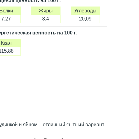
щевая ценность
на 100 г
:
Белки
Жиры
Углеводы
7,27
8,4
20,09
ргетическая ценность
на 100 г
:
Ккал
115,88
грудинкой и яйцом – отличный сытный вариант