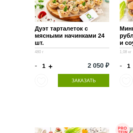
Дуэт тарталеток с
Мини
мясными начинками 24
руб
шт.
и со
480 г
1,08 кг
-
-
2 050 ₽
+
ЗАКАЗАТЬ