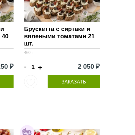
 и
Брускетта с сиртаки и
 40
вялеными томатами 21
шт.
460 г
-
250 ₽
2 050 ₽
+
ЗАКАЗАТЬ