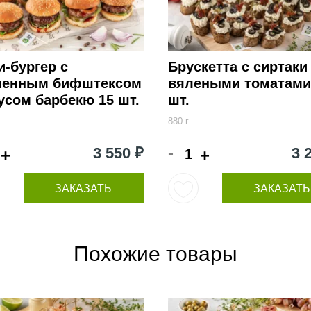
-бургер с
Брускетта с сиртаки
ленным бифштексом
вялеными томатами
усом барбекю 15 шт.
шт.
880 г
-
3 550 ₽
3 
+
+
ЗАКАЗАТЬ
ЗАКАЗАТЬ
Похожие товары