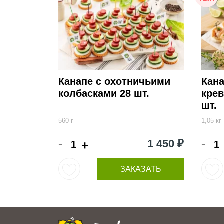
Канапе с охотничьими
Кан
колбасками 28 шт.
крев
шт.
560 г
1,05 кг
-
-
1 450 ₽
+
ЗАКАЗАТЬ