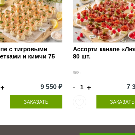
апе с тигровыми
Ассорти канапе «Лю
етками и кимчи 75
80 шт.
968 г
-
9 550 ₽
7 
+
+
ЗАКАЗАТЬ
ЗАКАЗАТЬ