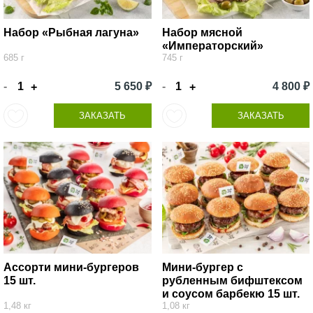
Набор «Рыбная лагуна»
Набор мясной
«Императорский»
685 г
745 г
-
5 650 ₽
-
4 800 ₽
+
+
ЗАКАЗАТЬ
ЗАКАЗАТЬ
Ассорти мини-бургеров
Мини-бургер с
15 шт.
рубленным бифштексом
и соусом барбекю 15 шт.
1,48 кг
1,08 кг