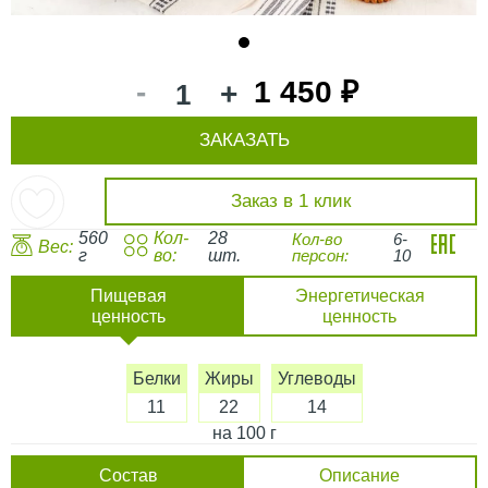
1
-
1 450 ₽
+
ЗАКАЗАТЬ
Заказ в 1 клик
560
Кол-
28
Кол-во
6-
Вес:
г
во:
шт.
персон:
10
Пищевая
Энергетическая
ценность
ценность
Белки
Жиры
Углеводы
11
22
14
на 100 г
Состав
Описание