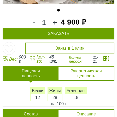
1
-
4 900 ₽
+
ЗАКАЗАТЬ
Заказ в 1 клик
900
Кол-
45
Кол-во
11-
Вес:
г
во:
шт.
персон:
15
Пищевая
Энергетическая
ценность
ценность
Белки
Жиры
Углеводы
12
28
18
на 100 г
Состав
Описание