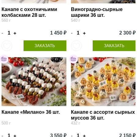
Канапе с охотничьими
Виноградно-сырные
колбасками 28 шт.
шарики 36 шт.
560 г
540 г
-
1 450 ₽
-
2 300 ₽
+
+
ЗАКАЗАТЬ
ЗАКАЗАТЬ
Канапе «Милано» 36 шт.
Канапе с ассорти сырных
муссов 36 шт.
500 г
432 г
-
3 550 ₽
-
2 150 ₽
+
+