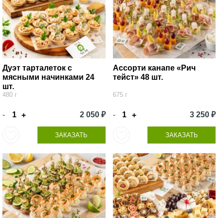
Дуэт тарталеток с
Ассорти канапе «Рич
мясными начинками 24
тейст» 48 шт.
шт.
480 г
675 г
-
2 050 ₽
-
3 250 ₽
+
+
ЗАКАЗАТЬ
ЗАКАЗАТЬ