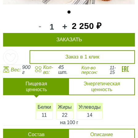
1
-
2 250 ₽
+
ЗАКАЗАТЬ
Заказ в 1 клик
900
Кол-
45
Кол-во
11-
Вес:
г
во:
шт.
персон:
15
Пищевая
Энергетическая
ценность
ценность
Белки
Жиры
Углеводы
11
22
14
на 100 г
Состав
Описание