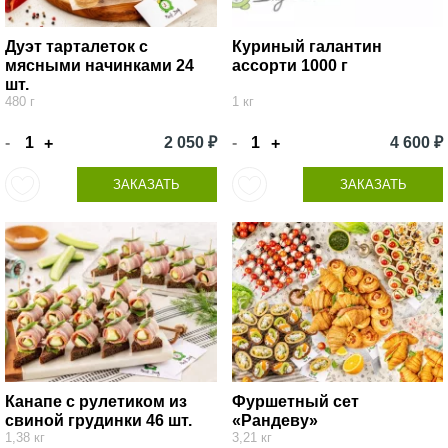
Дуэт тарталеток с
Куриный галантин
мясными начинками 24
ассорти 1000 г
шт.
480 г
1 кг
-
2 050 ₽
-
4 600 ₽
+
+
ЗАКАЗАТЬ
ЗАКАЗАТЬ
Канапе с рулетиком из
Фуршетный сет
свиной грудинки 46 шт.
«Рандеву»
1,38 кг
3,21 кг