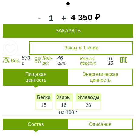
1
-
4 350 ₽
+
ЗАКАЗАТЬ
Заказ в 1 клик
570
Кол-
46
Кол-во
11-
Вес:
г
во:
шт.
персон:
15
Пищевая
Энергетическая
ценность
ценность
Белки
Жиры
Углеводы
15
16
23
на 100 г
Состав
Описание