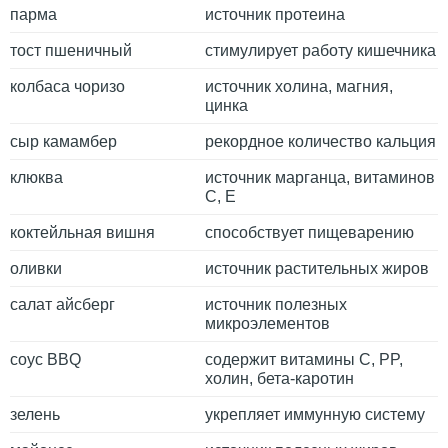
парма
источник протеина
тост пшеничный
стимулирует работу кишечника
колбаса чоризо
источник холина, магния,
цинка
сыр камамбер
рекордное количество кальция
клюква
источник марганца, витаминов
C, E
коктейльная вишня
способствует пищеварению
оливки
источник растительных жиров
салат айсберг
источник полезных
микроэлементов
соус BBQ
содержит витамины С, PP,
холин, бета-каротин
зелень
укрепляет иммунную систему