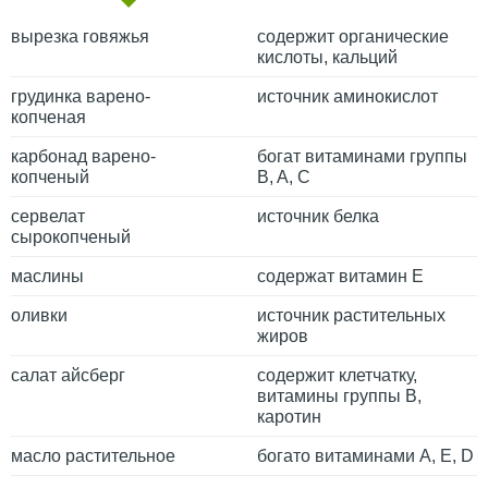
вырезка говяжья
содержит органические
кислоты, кальций
грудинка варено-
источник аминокислот
копченая
карбонад варено-
богат витаминами группы
копченый
B, A, C
сервелат
источник белка
сырокопченый
маслины
содержат витамин Е
оливки
источник растительных
жиров
салат айсберг
содержит клетчатку,
витамины группы В,
каротин
масло растительное
богато витаминами A, E, D