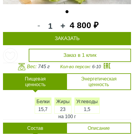
1
-
4 800 ₽
+
ЗАКАЗАТЬ
Заказ в 1 клик
Вес:
745 г
Кол-во персон:
6-10
Пищевая
Энергетическая
ценность
ценность
Белки
Жиры
Углеводы
15,7
23
1,5
на 100 г
Состав
Описание