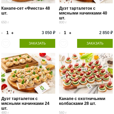
Канапе-сет «Фиеста» 48
Дуэт тарталеток с
шт.
мясными начинками 40
шт.
650 г
800 г
-
3 050 ₽
-
2 850 ₽
+
+
ЗАКАЗАТЬ
ЗАКАЗАТЬ
Дуэт тарталеток с
Канапе с охотничьими
мясными начинками 24
колбасками 28 шт.
шт.
480 г
560 г