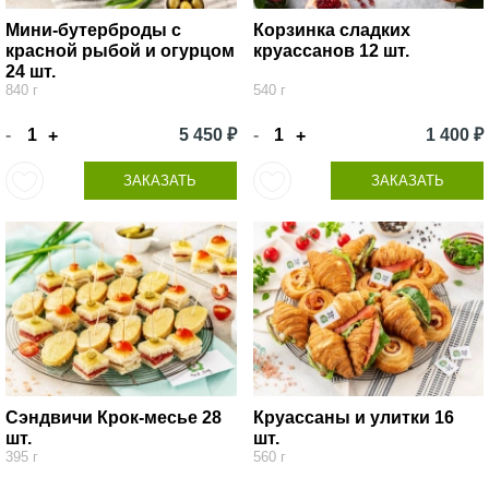
Мини-бутерброды с
Корзинка сладких
красной рыбой и огурцом
круассанов 12 шт.
24 шт.
840 г
540 г
-
5 450 ₽
-
1 400 ₽
+
+
ЗАКАЗАТЬ
ЗАКАЗАТЬ
Сэндвичи Крок-месье 28
Круассаны и улитки 16
шт.
шт.
395 г
560 г