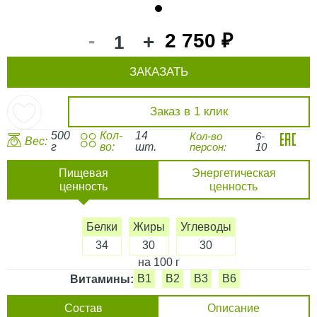
1
-
2 750 ₽
+
ЗАКАЗАТЬ
Заказ в 1 клик
500
Кол-
14
Кол-во
6-
Вес:
г
во:
шт.
персон:
10
Пищевая
Энергетическая
ценность
ценность
Белки
Жиры
Углеводы
34
30
30
на 100 г
B1
B2
B3
B6
Витамины:
Состав
Описание