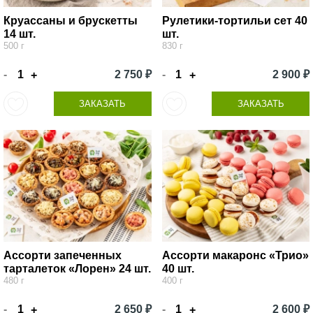
Круассаны и брускетты
Рулетики-тортильи сет 40
14 шт.
шт.
500 г
830 г
-
2 750 ₽
-
2 900 ₽
+
+
ЗАКАЗАТЬ
ЗАКАЗАТЬ
Ассорти запеченных
Ассорти макаронс «Трио»
тарталеток «Лорен» 24 шт.
40 шт.
480 г
400 г
-
2 650 ₽
-
2 600 ₽
+
+