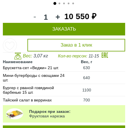
1
2
3
4
5
-
10 550 ₽
+
ЗАКАЗАТЬ
Заказ в 1 клик
Вес:
3,07 кг
Кол-во персон:
11-15
Наименование
Вес, г
Брускетта-сет «Веджи» 21 шт.
630
Мини-бутерброды с овощами 24
640
шт.
Бургер с рваной говядиной
1100
барбекью 15 шт.
Тайский салат в верринах
700
Подарок при заказе:
Фруктовая нарезка