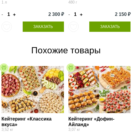
1 л
480 г
-
2 300 ₽
-
2 150 ₽
+
+
ЗАКАЗАТЬ
ЗАКАЗАТЬ
Похожие товары
Кейтеринг «Классика
Кейтеринг «Дофин-
вкуса»
Айланд»
3,52 кг
3,07 кг