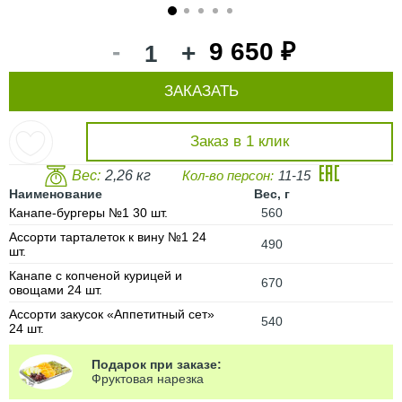
1
2
3
4
5
-
9 650 ₽
+
ЗАКАЗАТЬ
Заказ в 1 клик
Вес:
2,26 кг
Кол-во персон:
11-15
Наименование
Вес, г
Канапе-бургеры №1 30 шт.
560
Ассорти тарталеток к вину №1 24
490
шт.
Канапе с копченой курицей и
670
овощами 24 шт.
Ассорти закусок «Аппетитный сет»
540
24 шт.
Подарок при заказе:
Фруктовая нарезка