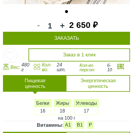
1
-
2 650 ₽
+
ЗАКАЗАТЬ
Заказ в 1 клик
480
Кол-
24
Кол-во
6-
Вес:
г
во:
шт.
персон:
10
Пищевая
Энергетическая
ценность
ценность
Белки
Жиры
Углеводы
16
18
17
на 100 г
A1
B1
P
Витамины: