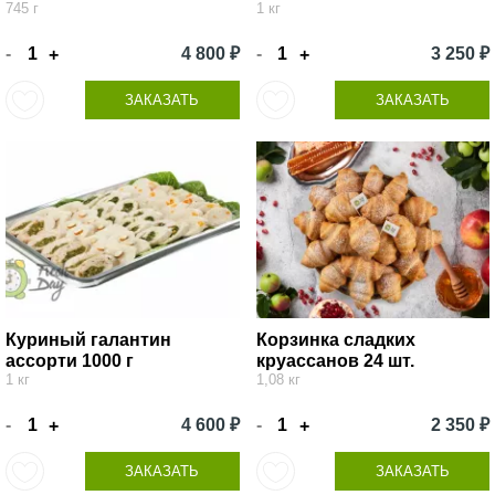
745 г
1 кг
-
4 800 ₽
-
3 250 ₽
+
+
ЗАКАЗАТЬ
ЗАКАЗАТЬ
Куриный галантин
Корзинка сладких
ассорти 1000 г
круассанов 24 шт.
1 кг
1,08 кг
-
4 600 ₽
-
2 350 ₽
+
+
ЗАКАЗАТЬ
ЗАКАЗАТЬ