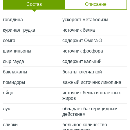
Состав
Описание
говядина
ускоряет метаболизм
куриная грудка
источник белка
семга
содержит Омега-3
шампиньоны
источник фосфора
сыр гауда
содержит кальций
баклажаны
богаты клетчаткой
помидоры
важный источник ликопина
яйцо
источник белка и полезных
жиров
лук
обладает бактерицидным
действием
сливки
большое количество