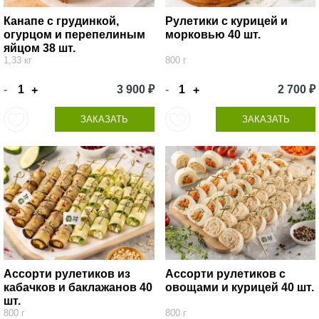
Канапе с грудинкой,
Рулетики с курицей и
огурцом и перепелиным
морковью 40 шт.
яйцом 38 шт.
1,33 кг
800 г
-
3 900 ₽
-
2 700 ₽
+
+
ЗАКАЗАТЬ
ЗАКАЗАТЬ
Ассорти рулетиков из
Ассорти рулетиков с
кабачков и баклажанов 40
овощами и курицей 40 шт.
шт.
800 г
800 г