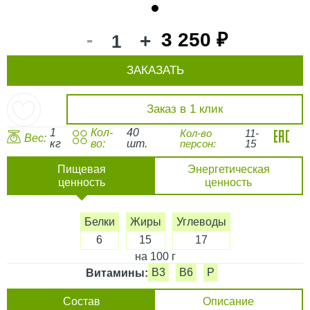
1
-
3 250 ₽
+
ЗАКАЗАТЬ
Заказ в 1 клик
1
Кол-
40
Кол-во
11-
Вес:
кг
во:
шт.
персон:
15
Пищевая
Энергетическая
ценность
ценность
Белки
Жиры
Углеводы
6
15
17
на 100 г
B3
B6
P
Витамины:
Состав
Описание