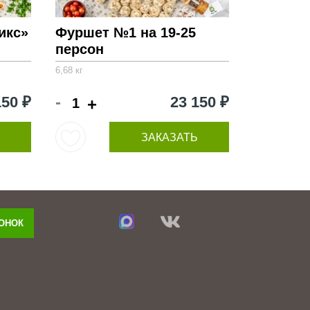
икс»
Фуршет №1 на 19-25
персон
6,68 кг
-
150 ₽
23 150 ₽
+
ЗАКАЗАТЬ
ВОНОК