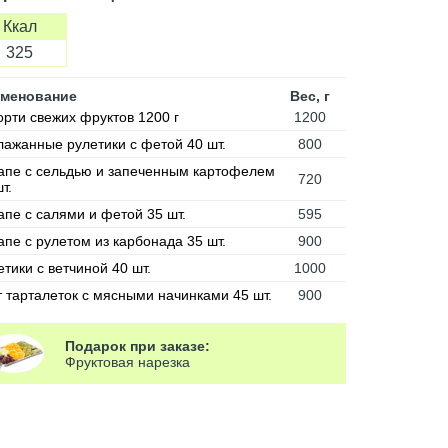
Ккал
325
менование
Вес, г
орти свежих фруктов 1200 г
1200
лажанные рулетики с фетой 40 шт.
800
апе с сельдью и запеченным картофелем
720
т.
апе с салями и фетой 35 шт.
595
апе с рулетом из карбонада 35 шт.
900
тики с ветчиной 40 шт.
1000
т тарталеток с мясными начинками 45 шт.
900
Подарок при заказе:
Фруктовая нарезка