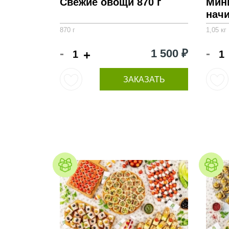
Свежие овощи 870 г
Мин
начи
870 г
1,05 кг
-
-
1 500 ₽
+
ЗАКАЗАТЬ