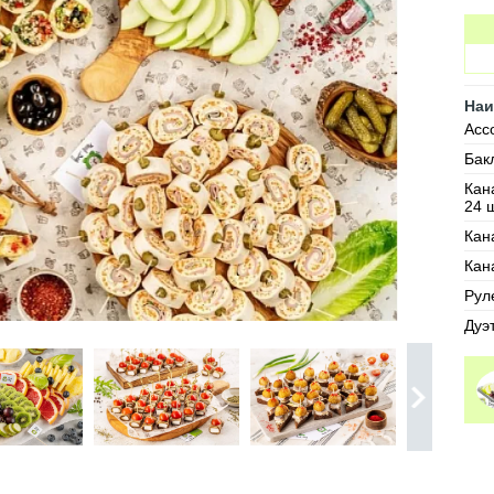
Наи
Асс
Бак
Кан
24 ш
Кан
Кан
Руле
Дуэ