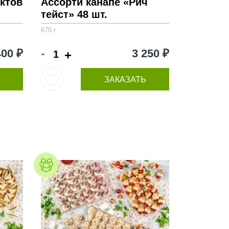
ктов
Ассорти канапе «Рич
тейст» 48 шт.
675 г
-
400 ₽
3 250 ₽
+
ЗАКАЗАТЬ