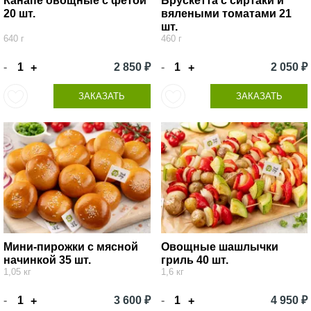
Канапе овощные с фетой
Брускетта с сиртаки и
20 шт.
вялеными томатами 21
шт.
640 г
460 г
-
2 850 ₽
-
2 050 ₽
+
+
ЗАКАЗАТЬ
ЗАКАЗАТЬ
Мини-пирожки с мясной
Овощные шашлычки
начинкой 35 шт.
гриль 40 шт.
1,05 кг
1,6 кг
-
3 600 ₽
-
4 950 ₽
+
+