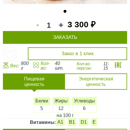
1
-
3 300 ₽
+
ЗАКАЗАТЬ
Заказ в 1 клик
800
Кол-
40
Кол-во
11-
Вес:
г
во:
шт.
персон:
15
Пищевая
Энергетическая
ценность
ценность
Белки
Жиры
Углеводы
5
12
6
на 100 г
A1
B1
D1
E
Витамины: