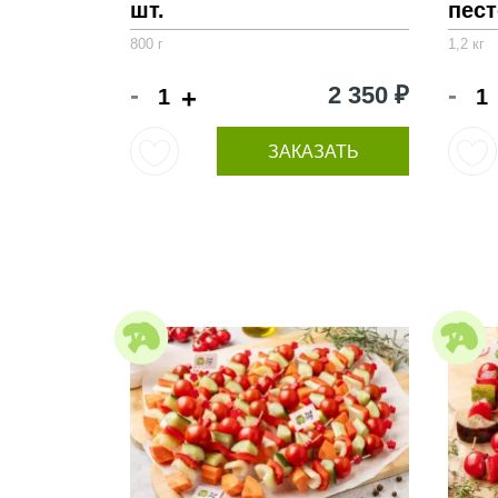
шт.
пест
800 г
1,2 кг
-
-
2 350 ₽
+
ЗАКАЗАТЬ