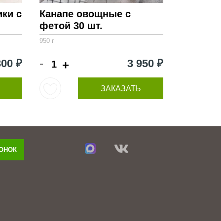
ки с
Канапе овощные с
фетой 30 шт.
950 г
-
300 ₽
3 950 ₽
+
ЗАКАЗАТЬ
ВОНОК