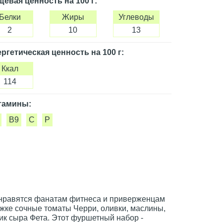
щевая ценность
на 100 г
:
Белки
Жиры
Углеводы
2
10
13
ргетическая ценность
на 100 г
:
Ккал
114
тамины:
B9
C
P
онравятся фанатам фитнеса и приверженцам
жке сочные томаты Черри, оливки, маслины,
ик сыра Фета. Этот фуршетный набор -