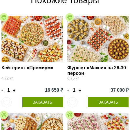
Похожие товары
Кейтеринг «Премиум»
Фуршет «Макси» на 26-30
персон
4,72 кг
8,75 кг
-
16 650 ₽
-
37 000 ₽
+
+
ЗАКАЗАТЬ
ЗАКАЗАТЬ