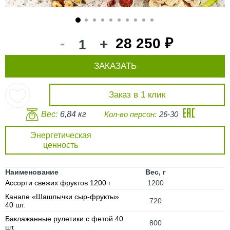
1
2
3
4
5
6
7
8
9
10
-
28 250 ₽
+
ЗАКАЗАТЬ
Заказ в 1 клик
Вес:
6,84 кг
Кол-во персон:
26-30
Энергетическая
ценность
Наименование
Вес, г
Ассорти свежих фруктов 1200 г
1200
Канапе «Шашлычки сыр-фрукты»
720
40 шт.
Баклажанные рулетики с фетой 40
800
шт.