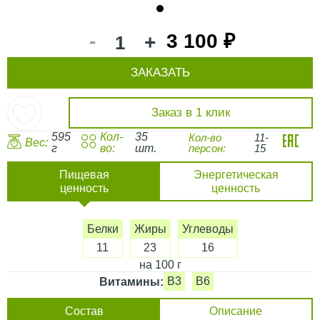
1
-
3 100 ₽
+
ЗАКАЗАТЬ
Заказ в 1 клик
595
Кол-
35
Кол-во
11-
Вес:
г
во:
шт.
персон:
15
Пищевая
Энергетическая
ценность
ценность
Белки
Жиры
Углеводы
11
23
16
на 100 г
B3
B6
Витамины:
Состав
Описание