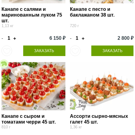
Канапе с салями и
Канапе с песто и
маринованным луком 75
баклажаном 38 шт.
шт.
1,13 кг
720 г
-
6 150 ₽
-
2 800 ₽
+
+
ЗАКАЗАТЬ
ЗАКАЗАТЬ
Канапе с сыром и
Ассорти сырно-мясных
томатами черри 45 шт.
галет 45 шт.
810 г
1,36 кг