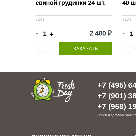
свиной грудинки 24 шт.
40 ш
720 г
720 г
-
-
2 400 ₽
+
ЗАКАЗАТЬ
+7 (495) 64
+7 (901) 38
+7 (958) 19
Прием и доставка заказов