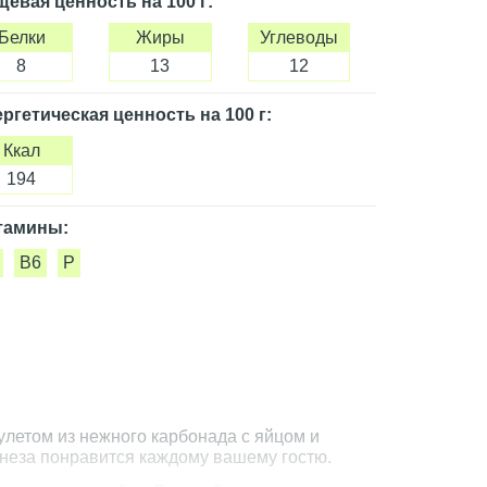
щевая ценность
на 100 г
:
Белки
Жиры
Углеводы
8
13
12
ргетическая ценность
на 100 г
:
Ккал
194
тамины:
B6
P
рулетом из нежного карбонада с яйцом и
неза понравится каждому вашему гостю.