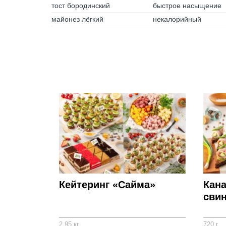
тост бородинский
быстрое насыщение
майонез лёгкий
некалорийный
Кейтеринг «Сайма»
Кана
свин
2,95 кг
720 г