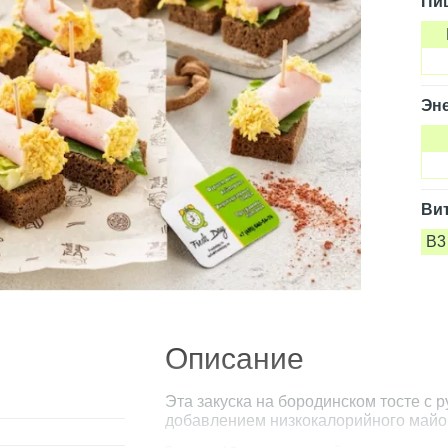
Пи
Эне
Ви
B3
Описание
Эта закуска на бородинском тосте с 
добавлением низкокалорийного майо