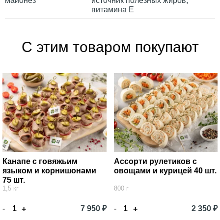
майонез
источник полезных жиров,
витамина Е
С этим товаром покупают
Канапе с говяжьим
Ассорти рулетиков с
языком и корнишонами
овощами и курицей 40 шт.
75 шт.
1,5 кг
800 г
-
7 950 ₽
-
2 350 ₽
+
+