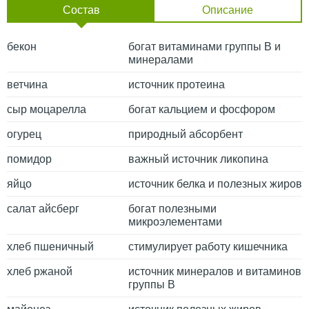
Состав
Описание
бекон
богат витаминами группы B и
минералами
ветчина
источник протеина
сыр моцарелла
богат кальцием и фосфором
огурец
природный абсорбент
помидор
важный источник ликопина
яйцо
источник белка и полезных жиров
салат айсберг
богат полезными
микроэлементами
хлеб пшеничный
стимулирует работу кишечника
хлеб ржаной
источник минералов и витаминов
группы B