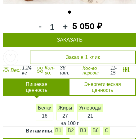
1
-
5 050 ₽
+
ЗАКАЗАТЬ
Заказ в 1 клик
1,24
Кол-
36
Кол-во
11-
Вес:
кг
во:
шт.
персон:
15
Пищевая
Энергетическая
ценность
ценность
Белки
Жиры
Углеводы
16
27
21
на 100 г
B1
B2
B3
B6
C
Витамины: