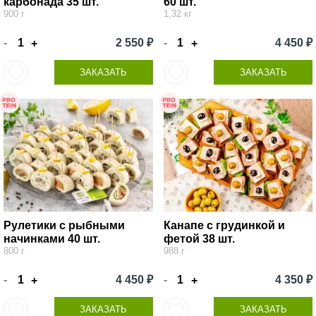
карбонада 35 шт.
60 шт.
900 г
1,32 кг
-
2 550 ₽
-
4 450 ₽
+
+
ЗАКАЗАТЬ
ЗАКАЗАТЬ
Рулетики с рыбными
Канапе с грудинкой и
начинками 40 шт.
фетой 38 шт.
800 г
988 г
-
4 450 ₽
-
4 350 ₽
+
+
ЗАКАЗАТЬ
ЗАКАЗАТЬ