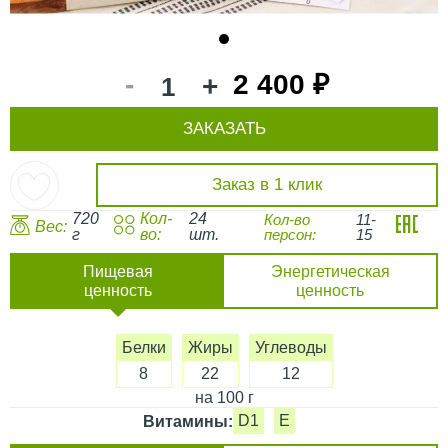
1
-
2 400 ₽
+
ЗАКАЗАТЬ
Заказ в 1 клик
720
Кол-
24
Кол-во
11-
Вес:
г
во:
шт.
персон:
15
Пищевая
Энергетическая
ценность
ценность
Белки
Жиры
Углеводы
8
22
12
на 100 г
D1
E
Витамины: