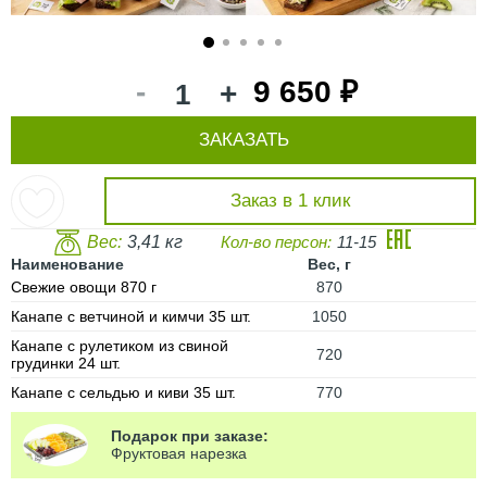
1
2
3
4
5
-
9 650 ₽
+
ЗАКАЗАТЬ
Заказ в 1 клик
Вес:
3,41 кг
Кол-во персон:
11-15
Наименование
Вес, г
Свежие овощи 870 г
870
Канапе с ветчиной и кимчи 35 шт.
1050
Канапе с рулетиком из свиной
720
грудинки 24 шт.
Канапе с сельдью и киви 35 шт.
770
Подарок при заказе:
Фруктовая нарезка