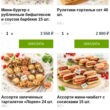
Мини-бургер с
Рулетики-тортильи сет 40
рубленным бифштексом
шт.
и соусом барбекю 15 шт.
1,08 кг
830 г
-
3 550 ₽
-
2 900 ₽
+
+
ЗАКАЗАТЬ
ЗАКАЗАТЬ
Ассорти запеченных
Ассорти мини-чиабатт с
тарталеток «Лорен» 24 шт.
сосисками 15 шт.
480 г
967 г