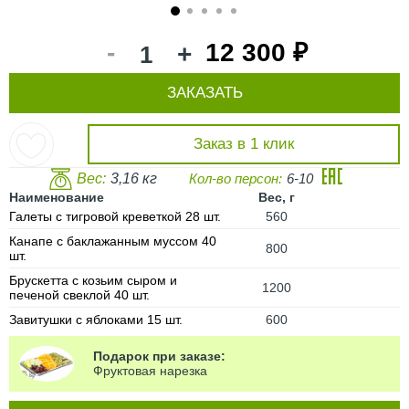
1
2
3
4
5
-
12 300 ₽
+
ЗАКАЗАТЬ
Заказ в 1 клик
Вес:
3,16 кг
Кол-во персон:
6-10
Наименование
Вес, г
Галеты с тигровой креветкой 28 шт.
560
Канапе с баклажанным муссом 40
800
шт.
Брускетта с козьим сыром и
1200
печеной свеклой 40 шт.
Завитушки с яблоками 15 шт.
600
Подарок при заказе:
Фруктовая нарезка