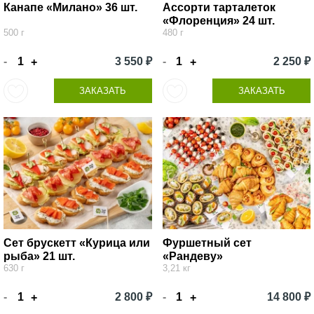
Канапе «Милано» 36 шт.
Ассорти тарталеток
«Флоренция» 24 шт.
500 г
480 г
-
3 550 ₽
-
2 250 ₽
+
+
ЗАКАЗАТЬ
ЗАКАЗАТЬ
Сет брускетт «Курица или
Фуршетный сет
рыба» 21 шт.
«Рандеву»
630 г
3,21 кг
-
2 800 ₽
-
14 800 ₽
+
+