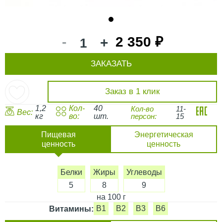
1
-
2 350 ₽
+
ЗАКАЗАТЬ
Заказ в 1 клик
1,2
Кол-
40
Кол-во
11-
Вес:
кг
во:
шт.
персон:
15
Пищевая
Энергетическая
ценность
ценность
Белки
Жиры
Углеводы
5
8
9
на 100 г
B1
B2
B3
B6
Витамины: