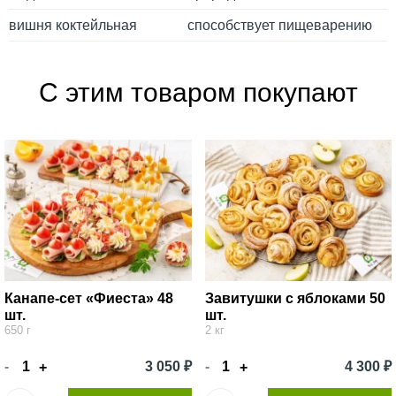
вишня коктейльная
способствует пищеварению
С этим товаром покупают
Канапе-сет «Фиеста» 48
Завитушки с яблоками 50
шт.
шт.
650 г
2 кг
-
3 050 ₽
-
4 300 ₽
+
+