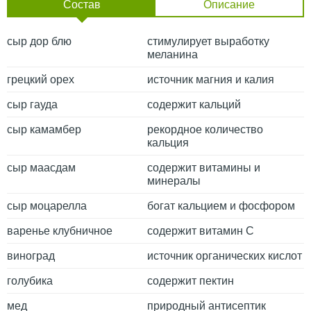
Состав
Описание
сыр дор блю
стимулирует выработку
меланина
грецкий орех
источник магния и калия
сыр гауда
содержит кальций
сыр камамбер
рекордное количество
кальция
сыр маасдам
содержит витамины и
минералы
сыр моцарелла
богат кальцием и фосфором
варенье клубничное
содержит витамин С
виноград
источник органических кислот
голубика
содержит пектин
мед
природный антисептик