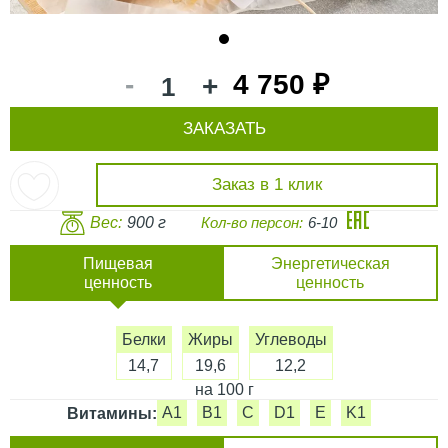
1
-
4 750 ₽
+
ЗАКАЗАТЬ
Заказ в 1 клик
Вес:
900 г
Кол-во персон:
6-10
Пищевая
Энергетическая
ценность
ценность
Белки
Жиры
Углеводы
14,7
19,6
12,2
на 100 г
A1
B1
C
D1
E
K1
Витамины: