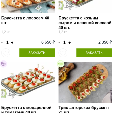
Брускетта с лососем 40
Брускетта с козьим
шт.
сыром и печеной свеклой
40 шт.
1,2 кг
1,2 кг
-
6 650 ₽
-
2 350 ₽
+
+
ЗАКАЗАТЬ
ЗАКАЗАТЬ
Брускетта с моцареллой
Трио авторских брускетт
и томатами 40 шт.
21 шт.