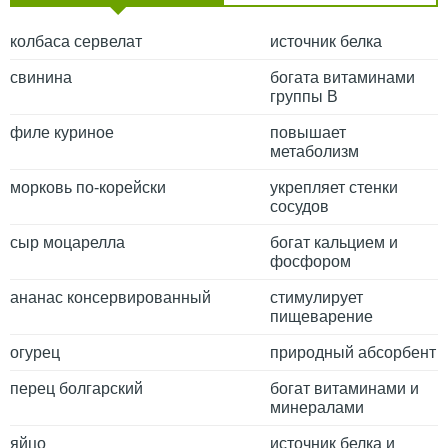
колбаса сервелат
источник белка
свинина
богата витаминами
группы B
филе куриное
повышает
метаболизм
морковь по-корейски
укрепляет стенки
сосудов
сыр моцарелла
богат кальцием и
фосфором
ананас консервированный
стимулирует
пищеварение
огурец
природный абсорбент
перец болгарский
богат витаминами и
минералами
яйцо
источник белка и