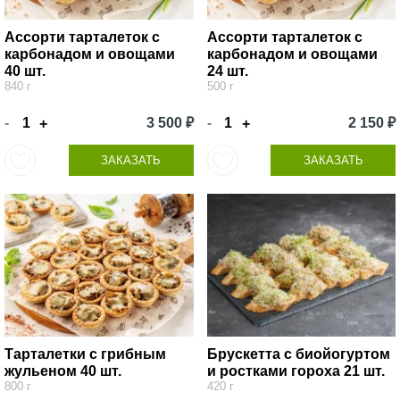
Ассорти тарталеток с
Ассорти тарталеток с
карбонадом и овощами
карбонадом и овощами
40 шт.
24 шт.
840 г
500 г
-
3 500 ₽
-
2 150 ₽
+
+
ЗАКАЗАТЬ
ЗАКАЗАТЬ
Тарталетки с грибным
Брускетта с биойогуртом
жульеном 40 шт.
и ростками гороха 21 шт.
800 г
420 г