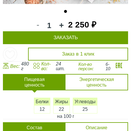
1
-
2 250 ₽
+
ЗАКАЗАТЬ
Заказ в 1 клик
480
Кол-
24
Кол-во
6-
Вес:
г
во:
шт.
персон:
10
Пищевая
Энергетическая
ценность
ценность
Белки
Жиры
Углеводы
12
22
25
на 100 г
Состав
Описание