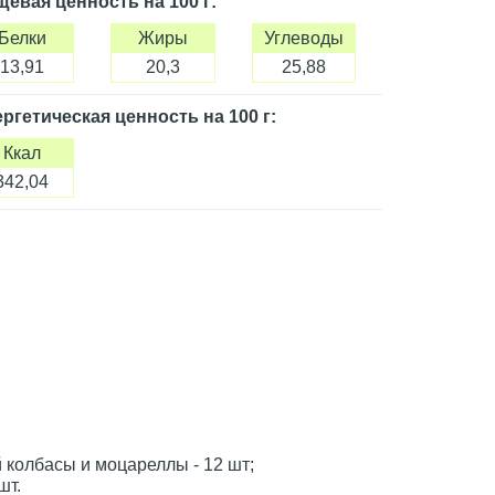
щевая ценность
на 100 г
:
Белки
Жиры
Углеводы
13,91
20,3
25,88
ргетическая ценность
на 100 г
:
Ккал
342,04
й колбасы и моцареллы - 12 шт;
шт.