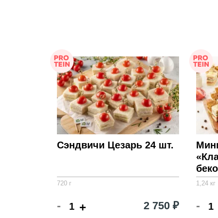
Сэндвичи Цезарь 24 шт.
Мин
«Кла
беко
720 г
1,24 кг
-
-
2 750 ₽
+