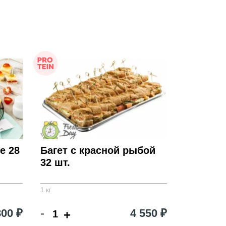
е 28
Багет с красной рыбой
32 шт.
1 кг
-
800 ₽
4 550 ₽
+