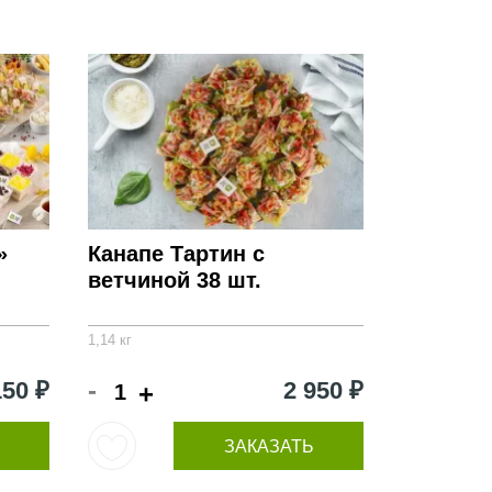
»
Канапе Тартин с
ветчиной 38 шт.
1,14 кг
-
150 ₽
2 950 ₽
+
ЗАКАЗАТЬ