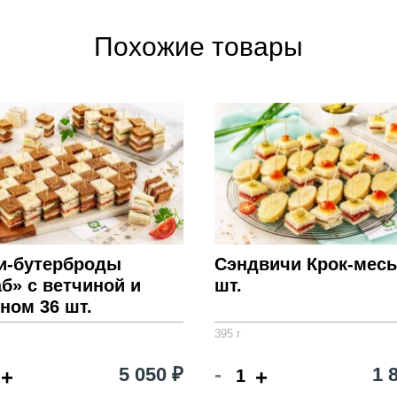
Похожие товары
и-бутерброды
Сэндвичи Крок-месь
б» с ветчиной и
шт.
ном 36 шт.
395 г
-
5 050 ₽
1 
+
+