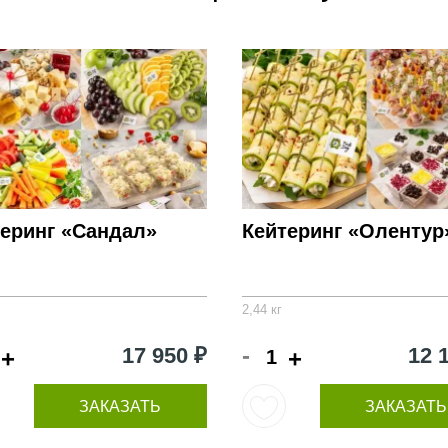
теринг «Сандал»
Кейтеринг «Олентур
2,44 кг
-
17 950 ₽
12 
+
+
ЗАКАЗАТЬ
ЗАКАЗАТЬ