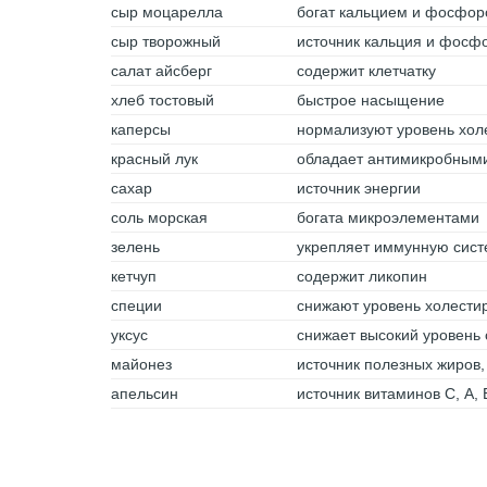
сыр моцарелла
богат кальцием и фосфо
сыр творожный
источник кальция и фосф
салат айсберг
содержит клетчатку
хлеб тостовый
быстрое насыщение
каперсы
нормализуют уровень хол
красный лук
обладает антимикробным
сахар
источник энергии
соль морская
богата микроэлементами
зелень
укрепляет иммунную сист
кетчуп
содержит ликопин
специи
снижают уровень холести
уксус
снижает высокий уровень 
майонез
источник полезных жиров,
апельсин
источник витаминов С, А, 