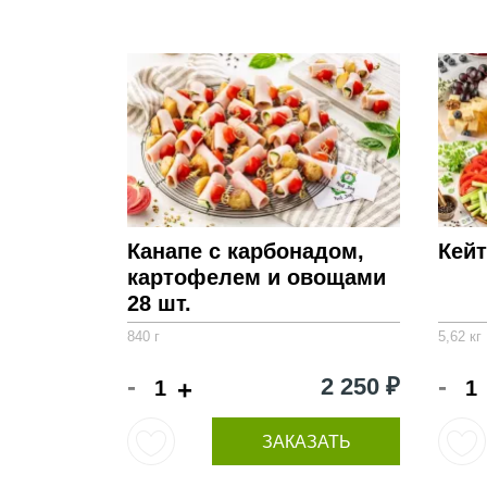
Канапе с карбонадом,
Кей
картофелем и овощами
28 шт.
840 г
5,62 кг
-
-
2 250 ₽
+
ЗАКАЗАТЬ