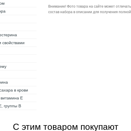
ром
Внимание! Фото товара на сайте может отличать
ора
состав набора в описании для получения полно
естерина
и свойствами
ему
рина
сахара в крови
 витамина Е
Е, группы В
С этим товаром покупают