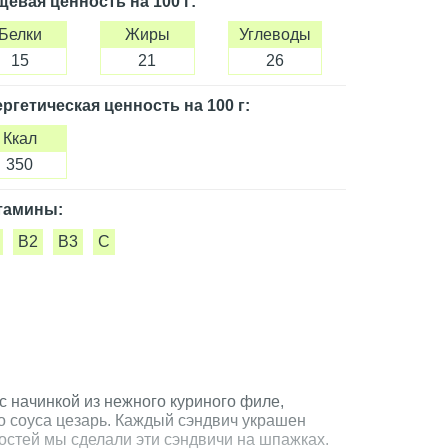
щевая ценность
на 100 г
:
Белки
Жиры
Углеводы
15
21
26
ргетическая ценность
на 100 г
:
Ккал
350
тамины:
B2
B3
C
с начинкой из нежного куриного филе,
о соуса цезарь. Каждый сэндвич украшен
остей мы сделали эти сэндвичи на шпажках.