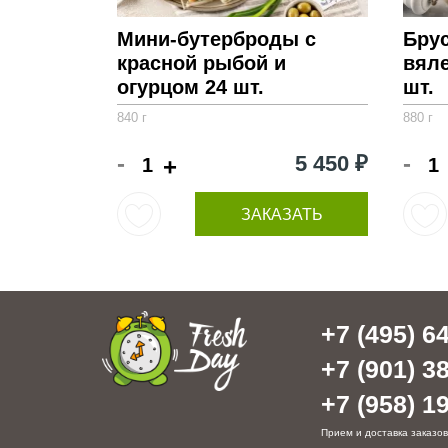
Мини-бутерброды с
Брус
красной рыбой и
вял
огурцом 24 шт.
шт.
840 г
880 г
-
-
5 450 ₽
+
ЗАКАЗАТЬ
+7 (495) 64
+7 (901) 38
+7 (958) 19
Прием и доставка заказов