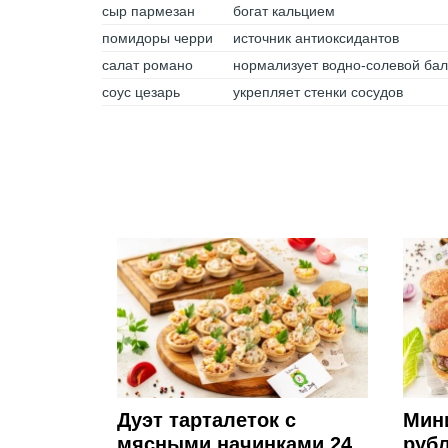
сыр пармезан
богат кальцием
помидоры черри
источник антиоксидантов
салат романо
нормализует водно-солевой ба
соус цезарь
укрепляет стенки сосудов
Дуэт тарталеток с
Мини
мясными начинками 24
руб