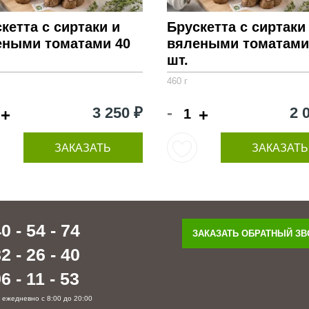
кетта с сиртаки и
Брускетта с сиртаки
еными томатами 40
вялеными томатами
шт.
460 г
-
3 250 ₽
2 
+
+
ЗАКАЗАТЬ
ЗАКАЗАТЬ
0 - 54 - 74
ЗАКАЗАТЬ ОБРАТНЫЙ З
2 - 26 - 40
6 - 11 - 53
 ежедневно с 8:00 до 20:00