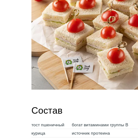
Состав
тост пшеничный
богат витаминами группы B
курица
источник протеина