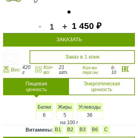
1
-
1 450 ₽
+
ЗАКАЗАТЬ
Заказ в 1 клик
420
Кол-
21
Кол-во
6-
Вес:
г
во:
шт.
персон:
10
Пищевая
Энергетическая
ценность
ценность
Белки
Жиры
Углеводы
6
5
36
на 100 г
B1
B2
B3
B6
C
Витамины: