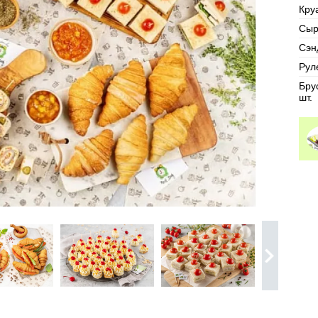
Кру
Сыр
Сэн
Руле
Бру
шт.