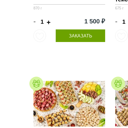
870 г
675 г
-
-
1 500 ₽
+
ЗАКАЗАТЬ