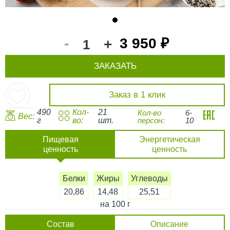
1
-
3 950 ₽
+
ЗАКАЗАТЬ
Заказ в 1 клик
490
Кол-
21
Кол-во
6-
Вес:
г
во:
шт.
персон:
10
Пищевая
Энергетическая
ценность
ценность
Белки
Жиры
Углеводы
20,86
14,48
25,51
на 100 г
Состав
Описание