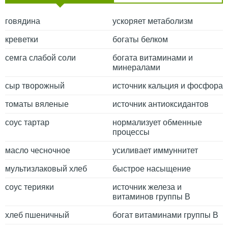
говядина
ускоряет метаболизм
креветки
богаты белком
семга слабой соли
богата витаминами и
минералами
сыр творожный
источник кальция и фосфора
томаты вяленые
источник антиоксидантов
соус тартар
нормализует обменные
процессы
масло чесночное
усиливает иммуннитет
мультизлаковый хлеб
быстрое насыщение
соус терияки
источник железа и
витаминов группы В
хлеб пшеничный
богат витаминами группы B