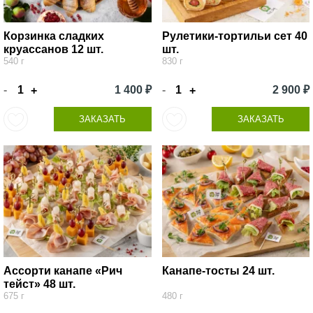
Корзинка сладких
Рулетики-тортильи сет 40
круассанов 12 шт.
шт.
540 г
830 г
-
1 400 ₽
-
2 900 ₽
+
+
ЗАКАЗАТЬ
ЗАКАЗАТЬ
Ассорти канапе «Рич
Канапе-тосты 24 шт.
тейст» 48 шт.
675 г
480 г