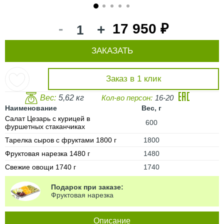
1
2
3
4
5
-
17 950 ₽
+
ЗАКАЗАТЬ
Заказ в 1 клик
Вес:
5,62 кг
Кол-во персон:
16-20
Наименование
Вес, г
Салат Цезарь с курицей в
600
фуршетных стаканчиках
Тарелка сыров с фруктами 1800 г
1800
Фруктовая нарезка 1480 г
1480
Свежие овощи 1740 г
1740
Подарок при заказе:
Фруктовая нарезка
Описание