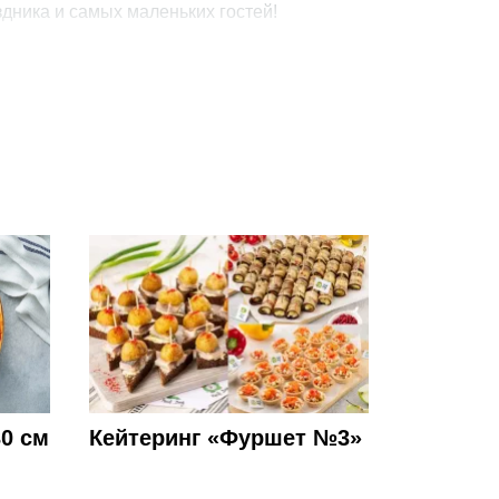
дника и самых маленьких гостей!
ся от реального набора. Просим обратить внимание на
й информации.
Вес, г
Цена, руб
6320
15000
5920
17000
3625
11100
4340
11650
30 см
Кейтеринг «Фуршет №3»