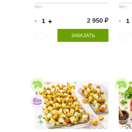
800 г
800 г
-
-
2 950 ₽
+
ЗАКАЗАТЬ