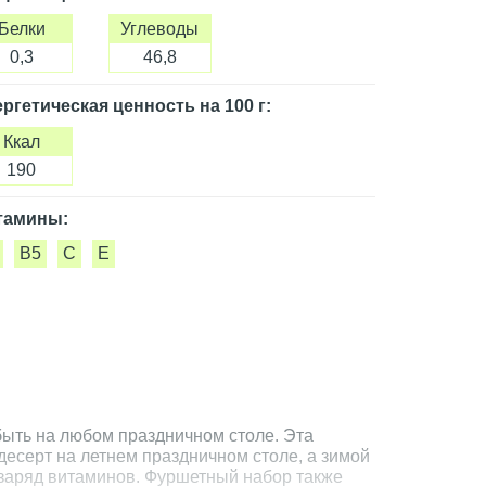
Белки
Углеводы
0,3
46,8
ргетическая ценность
на 100 г
:
Ккал
190
тамины:
B5
C
E
ыть на любом праздничном столе. Эта
десерт на летнем праздничном столе, а зимой
заряд витаминов. Фуршетный набор также