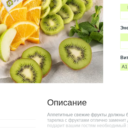
Эне
Ви
A1
Описание
Аппетитные свежие фрукты должны б
тарелка с фруктами отлично заменит 
подарит вашим гостям необходимый 