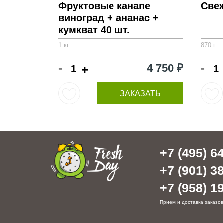
Фруктовые канапе
Свеж
виноград + ананас +
кумкват 40 шт.
1 кг
870 г
-
-
4 750 ₽
+
ЗАКАЗАТЬ
+7 (495) 64
+7 (901) 38
+7 (958) 19
Прием и доставка заказов