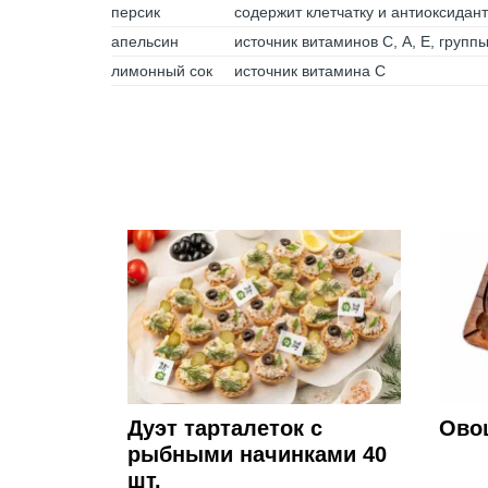
персик
содержит клетчатку и антиоксидан
апельсин
источник витаминов С, А, Е, групп
лимонный сок
источник витамина C
Дуэт тарталеток с
Овощ
рыбными начинками 40
шт.