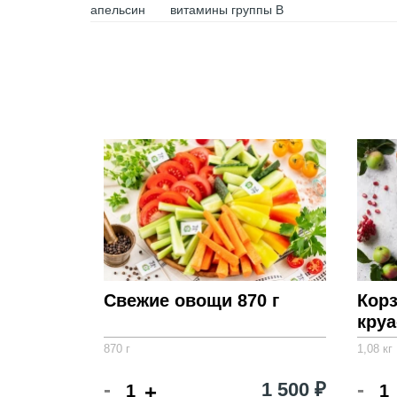
апельсин
витамины группы B
Свежие овощи 870 г
Корз
круа
870 г
1,08 кг
-
-
1 500 ₽
+