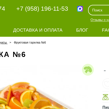
74
+7 (958) 196-11-53
Отзывы о н
ДОСТАВКА И ОПЛАТА
БЛОГ
FA
рукты
Фруктовая тарелка №6
КА №6
-
Пи