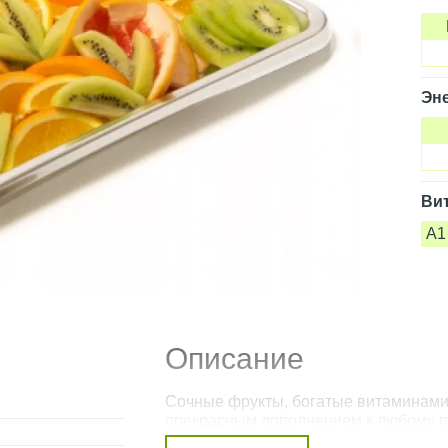
Эне
Ви
A1
Описание
Сочные фрукты, богатые витаминами А
прекрасным дополнением к любому пр
вегетарианской вечеринки.