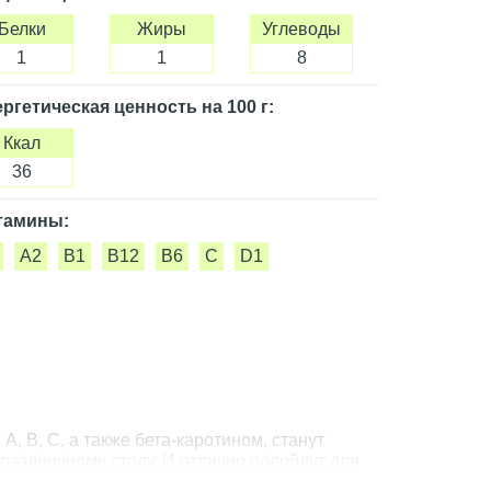
Белки
Жиры
Углеводы
1
1
8
ргетическая ценность
на 100 г
:
Ккал
36
тамины:
A2
B1
B12
B6
C
D1
, B, C, а также бета-каротином, станут
аздничному столу. И отлично подойдут для