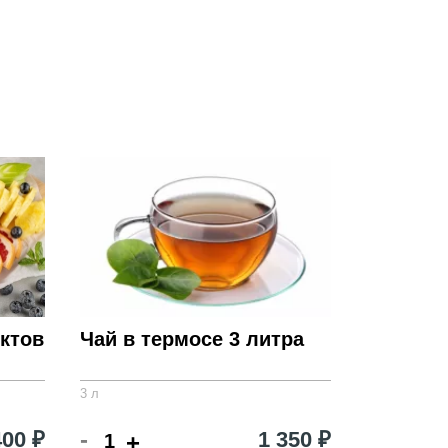
ся от реального набора. Просим обратить внимание на
й информации.
ктов
Чай в термосе 3 литра
3 л
-
400 ₽
1 350 ₽
+