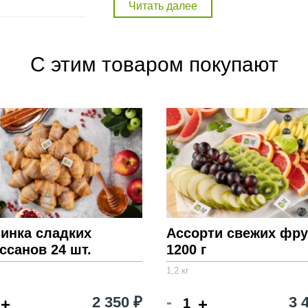
Внимание! Фото товара на сайте может отличать
состав набора в описании для получения полно
С этим товаром покупают
инка сладких
Ассорти свежих фру
ссанов 24 шт.
1200 г
1,2 кг
-
2 350 ₽
3 
+
+