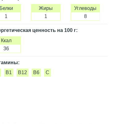
Белки
Жиры
Углеводы
1
1
8
ргетическая ценность
на 100 г
:
Ккал
36
тамины:
B1
B12
B6
C
, B, C, а также бета-каротином, станут
аздничному столу. В наборе апельсины, киви
т для вегетарианской вечеринки.