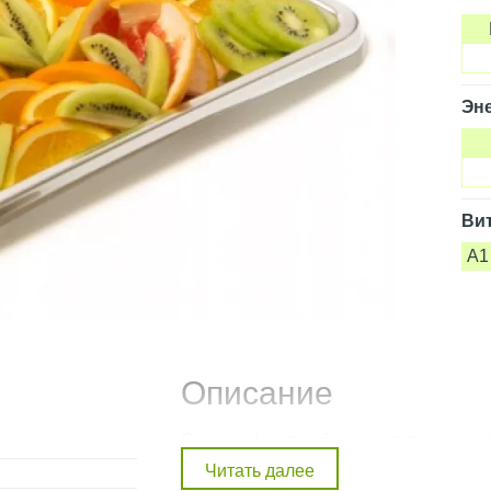
Эне
Ви
A1
Описание
Сочные фрукты, богатые витаминами А
прекрасным дополнением к любому пр
и грейпфрут. Блюдо отлично подойдуе