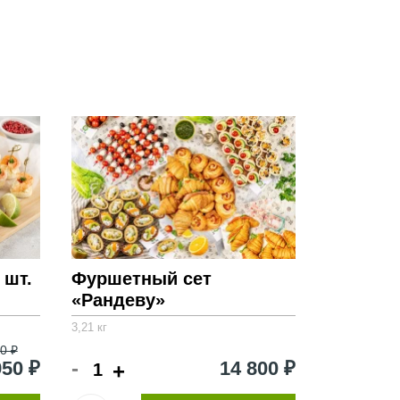
ся от реального набора. Просим обратить внимание на
й информации.
 шт.
Фуршетный сет
«Рандеву»
3,21 кг
0 ₽
-
950 ₽
14 800 ₽
+