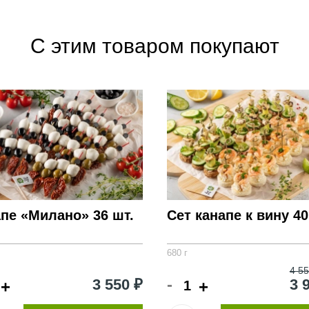
Внимание! Фото товара на сайте может отличать
состав набора в описании для получения полно
С этим товаром покупают
пе «Милано» 36 шт.
Сет канапе к вину 40
680 г
4 55
-
3 550 ₽
3 
+
+