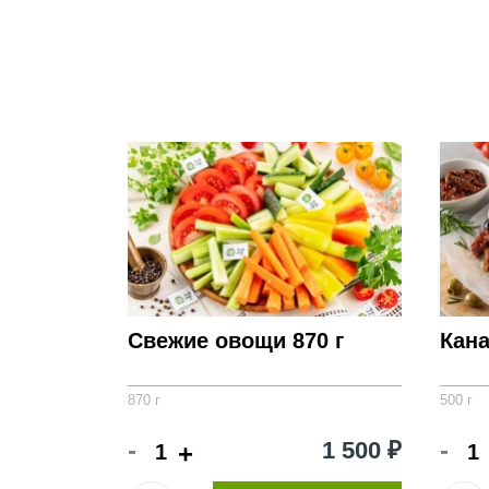
Свежие овощи 870 г
Кана
870 г
500 г
-
-
1 500 ₽
+