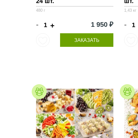
24 шт.
шт.
480 г
1,43 кг
-
-
1 950 ₽
+
ЗАКАЗАТЬ